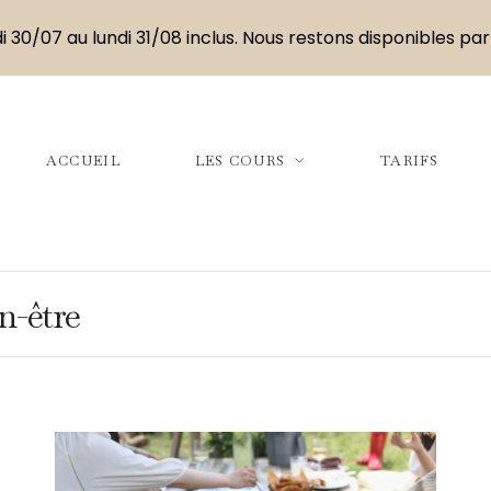
i 30/07 au lundi 31/08 inclus. Nous restons disponibles par
ACCUEIL
LES COURS
TARIFS
n-être