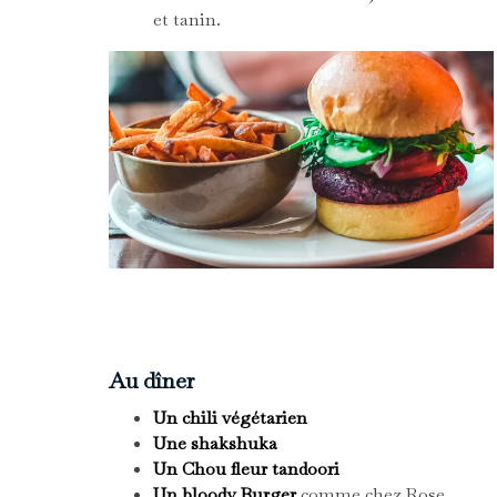
et tanin.
Au dîner
Un chili végétarien
Une shakshuka
Un Chou fleur tandoori
Un bloody Burger
comme chez Rose