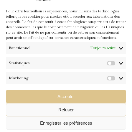
Pour offrir les meilleures expériences, nous utilisons des technologies
telles que les cookies pour stocker et/ou accéder aux informations des
appareils. Le fait de consentir à ces technologies nous permettra de traiter
des données telles que le comportement de navigation ou les ID uniques
Leave Comment
sur ce site. Le fait de ne pas consentir ou de retirer son consentement
<b>Comment</b>
peut avoir un effet négatif sur certaines caractéristiques et fonctions.
(
Fonctionnel
Toujours activé
*
)
Statistiques
Statistiqu
Name
Marketing
Marketin
Email
Accepter
Website
Refuser
Prévenez-moi de tous les nouveaux articles par e-mail.
Enregistrer les préférences