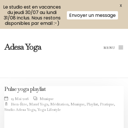
X
Le studio est en vacances
du jeudi 30/07 au lundi
Envoyer un message
31/08 inclus. Nous restons
disponibles par email :-)
Adesa Yoga
MENU
Pulse yoga playlist
19 Mai 2016
Musique
Bien-Être
,
Maud Yoga
,
Méditation
,
Musique
,
Playlist
,
Pratique
,
Studio Adesa Yoga
,
Yoga Lifestyle