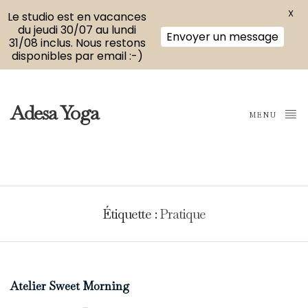
X
Le studio est en vacances
du jeudi 30/07 au lundi
Envoyer un message
31/08 inclus. Nous restons
disponibles par email :-)
Adesa Yoga
MENU
Étiquette :
Pratique
Atelier Sweet Morning