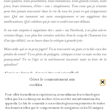
leurs qualités, leurs possibilités, leurs limitations, leurs grands coeurs, leurs
joies, leurs tristesses, d’être « eux » simplement. Tous ceux que je n’aurais
peut-être jamais rencontré dans la vie de tous les jours et qui m’apportent
tant. Qui me rassurent sur mon enseignement et me suggèrent des
améliorations. Qui valident qui je suis et soulèvent mes défauts.
Je me suis surprise à supprimer des « amis » sur Facebook, à ne plus suivre
certains blogs, à ne plus lire certains articles. Sous le coup de l’humour (ou
d’un égo défait), on se lance dans la critique à grande joie.
Mais enfin qui es tu pour juger? Tu as rencontré un guru et tu fais caca des
pétales de roses? Tu es plein de préjugés, critiques à tout va mais tu fais ton
pranayama? Tu es l’égo et la méchanceté incarnée mais tu bois de la
spiruline?
Alors je me demande, c’est quoi être yogi aujourd’hui?
Gérer le consentement aux
Je suis végétarienne mais je craque parfois, j’adore le vin rouge, je pratique
cookies
tous les jours, une pratique physique oui, mais surtout plus intérieure, une
pratique de démêlage de fils, d’échanges, d’amour.
Pour offrir les meilleures expériences, nous utilisons des technologies
Je publie des photos sur Instagram. Je regarde des vidéos de yoga sur
telles que les cookies pour stocker et/ou accéder aux informations des
appareils. Le fait de consentir à ces technologies nous permettra de traiter
youtube et je prends des cours en ligne sur Yogaglo. Je lis la Bhagavad gita.
des données telles que le comportement de navigation ou les ID uniques
Je suis saoulée parfois. Mais autant pour les autres que pour moi même,