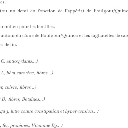
es.
(ou un demi en fonction de l’appétit) de Boulgour/Quino
au milieu pour les lentilles.
s autour du dôme de Boulgour/Quinoa et les tagliatelles de car
s de lin.
C, antioxydants…)
, bêta-carotène, fibres…)
r, cuivre, fibres…)
B, fibres, Bétaïnes…)
 3, lutte contre constipation et hyper-tension…)
 fer, protéines, Vitamine B9…)