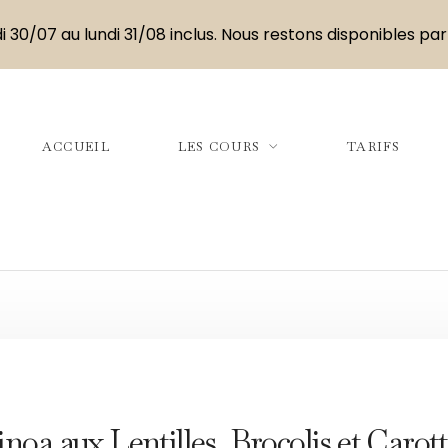
i 30/07 au lundi 31/08 inclus. Nous restons disponibles par
ACCUEIL
LES COURS
TARIFS
oa aux Lentilles, Brocolis et Carott