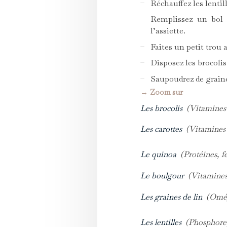
Réchauffez les lentill
Remplissez un bol 
l’assiette.
Faites un petit trou 
Disposez les brocoli
Saupoudrez de graine
→ Zoom sur
Les brocolis
(Vitamines 
Les carottes
(Vitamines A
Le quinoa
(Protéines, fe
Le boulgour
(Vitamines 
Les graines de lin
(Oméga
Les lentilles
(Phosphore,