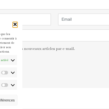
Email
 que les
e consentir à
ortement de
tirer son
i de tous les nouveaux articles par e-mail.
nctions.
 activé
Statistiques
Marketing
références