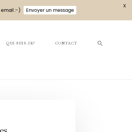
X
 email :-)
Envoyer un message
QUI SUIS-JE?
CONTACT
es