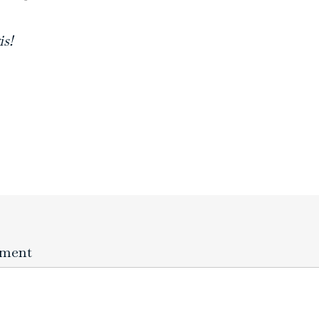
is!
ment
</b>