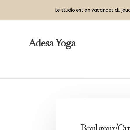
Le studio est en vacances du jeud
Adesa Yoga
Boulgour/Quin