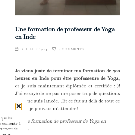
Une formation de professeur de Yoga
en Inde
8 JUILLET 2014
3 COMMENTS
Je viens juste de terminer ma formation de 200
heures en Inde pour être professeure de Yoga
,
et je suis maintenant diplômée et certifiée :-)!
J’ai essayé de ne pas me poser trop de questions
et je me suis lancée…Et ce fut au delà de tout ce
à quoi je pouvais m’attendre!
 que les
→ Une formation de professeur de Yoga en
e consentir à
Inde…
ortement de
tirer son