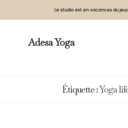
Le studio est en vacances du jeud
Adesa Yoga
Étiquette :
Yoga lif