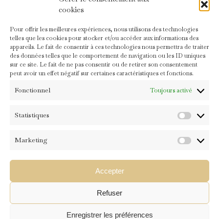
cookies
Pour offrir les meilleures expériences, nous utilisons des technologies
telles que les cookies pour stocker et/ou accéder aux informations des
appareils. Le fait de consentir à ces technologies nous permettra de traiter
des données telles que le comportement de navigation ou les ID uniques
sur ce site. Le fait de ne pas consentir ou de retirer son consentement
Monsieur fait du Yoga
peut avoir un effet négatif sur certaines caractéristiques et fonctions.
Fonctionnel
17 JUILLET 2015
6 COMMENTS
Toujours activé
Statistiques
→ Monsieur fait du Yoga ?!
Statistiqu
Le yoga est né il y a environ 2000 ans…crée par les hommes…pour les
Marketing
hommes
. Il y a peu de traces des femmes dans la littérature ancienne du
Marketin
Yoga.
Le yoga était pratiqué au 18ème par les Cipayes. Ceux-ci étaient les
Accepter
soldats des Maharaj et autres rois alors en fonction. Ils le pratiquaient
comme un exercice d’échauffement pour se préparer à la guerre et se
Refuser
maintenir en forme.
READ MORE
Enregistrer les préférences