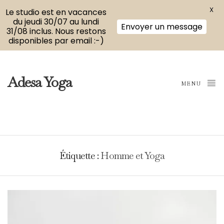
X
Le studio est en vacances
du jeudi 30/07 au lundi
Envoyer un message
31/08 inclus. Nous restons
disponibles par email :-)
Adesa Yoga
MENU
Étiquette :
Homme et Yoga