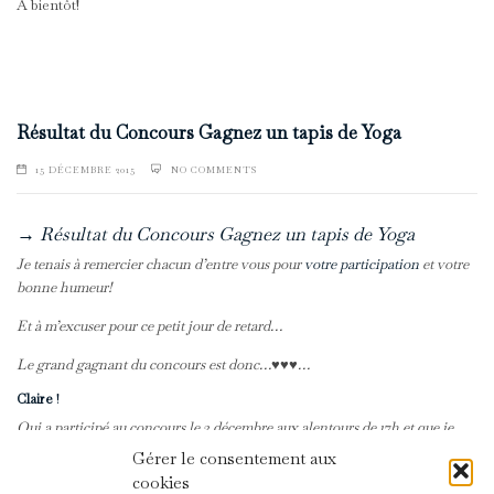
A bientôt!
Résultat du Concours Gagnez un tapis de Yoga
15 DÉCEMBRE 2015
NO COMMENTS
→ Résultat du Concours Gagnez un tapis de Yoga
Je tenais à remercier chacun d’entre vous pour
votre participation
et votre
bonne humeur!
Et à m’excuser pour ce petit jour de retard…
Le grand gagnant du concours est donc…♥♥♥…
Claire
!
Qui a participé au concours le 2 décembre aux alentours de 17h et que je
contacterai très vite par email!
Gérer le consentement aux
cookies
A bientôt pour un nouveau jeu!