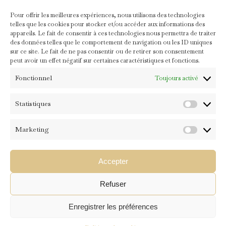
Pour offrir les meilleures expériences, nous utilisons des technologies
Je vous souhaite à tous de très belles fêtes de fin d’année!
telles que les cookies pour stocker et/ou accéder aux informations des
Yogiquement vôtre,
appareils. Le fait de consentir à ces technologies nous permettra de traiter
des données telles que le comportement de navigation ou les ID uniques
Maud
sur ce site. Le fait de ne pas consentir ou de retirer son consentement
peut avoir un effet négatif sur certaines caractéristiques et fonctions.
Fonctionnel
Toujours activé
Statistiques
Gagnez un tapis de Yoga pour Noël
Statistiqu
1 DÉCEMBRE 2015
30 COMMENTS
Marketing
Marketin
A vos souris, les yogis Adesa Yoga !
Accepter
Si vous souhaitez gagner un
tapis de yoga
(orange ou rose) pour Noël
Refuser
et vos aventures yogiques, c’est simple…
READ MORE
Enregistrer les préférences