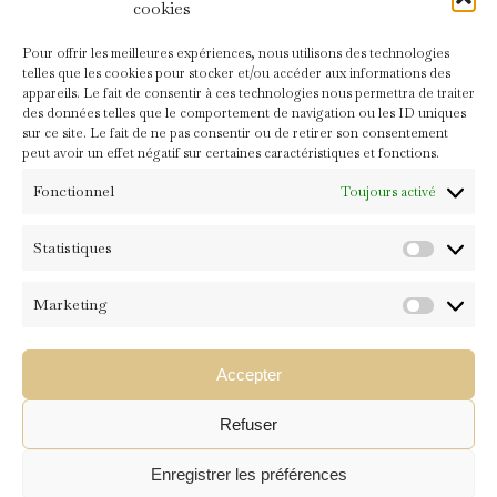
cookies
L’Ashtanga Yoga
Pour offrir les meilleures expériences, nous utilisons des technologies
15 SEPTEMBRE 2014
NO COMMENTS
telles que les cookies pour stocker et/ou accéder aux informations des
appareils. Le fait de consentir à ces technologies nous permettra de traiter
des données telles que le comportement de navigation ou les ID uniques
Un peu d’histoire…
sur ce site. Le fait de ne pas consentir ou de retirer son consentement
peut avoir un effet négatif sur certaines caractéristiques et fonctions.
Le Yoga vient principalement du Pakistan et de l’Afghanistan, qui
Fonctionnel
Toujours activé
faisaient partis de l’Inde auparavant.
PATANJALI
est considéré comme le codificateur de Yoga. Il a voyagé
Statistiques
partout pour collecter de très nombreuses informations sur le sujet.
Ses
Statistiqu
Yoga Sutras
(rédigés entre -200 et +500 après J.C.) sont la référence la
plus ancienne au terme « Ashtanga Yoga », définissant
les 8 membres du
Marketing
Marketin
Yoga
.
Accepter
READ MORE
Refuser
Enregistrer les préférences