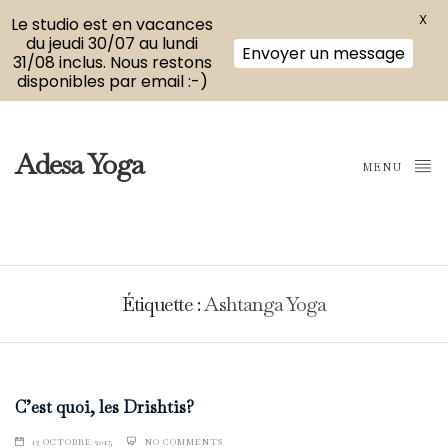
X
Le studio est en vacances
du jeudi 30/07 au lundi
Envoyer un message
31/08 inclus. Nous restons
disponibles par email :-)
Adesa Yoga
MENU
Étiquette :
Ashtanga Yoga
C’est quoi, les Drishtis?
12 OCTOBRE 2015
NO COMMENTS