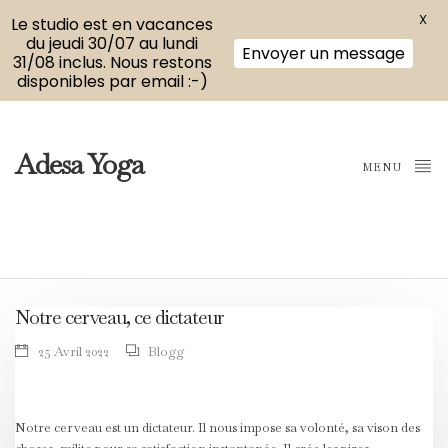
X
Le studio est en vacances
du jeudi 30/07 au lundi
Envoyer un message
31/08 inclus. Nous restons
disponibles par email :-)
Adesa Yoga
MENU
Notre cerveau, ce dictateur
25 Avril 2022
Blogg
Notre cerveau est un dictateur. Il nous impose sa volonté, sa vison des