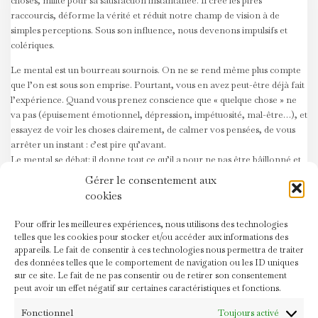
choses, milite pour sa satisfaction instantanée. Il crée les pires
raccourcis, déforme la vérité et réduit notre champ de vision à de
simples perceptions. Sous son influence, nous devenons impulsifs et
colériques.
Le mental est un bourreau sournois. On ne se rend même plus compte
que l’on est sous son emprise. Pourtant, vous en avez peut-être déjà fait
l’expérience. Quand vous prenez conscience que « quelque chose » ne
va pas (épuisement émotionnel, dépression, impétuosité, mal-être…), et
essayez de voir les choses clairement, de calmer vos pensées, de vous
arrêter un instant : c’est pire qu’avant.
Le mental se débat: il donne tout ce qu’il a pour ne pas être bâillonné et
tu, et garder le pouvoir absolu.
Gérer le consentement aux
cookies
C’est le moment de persévérer, car nous pouvons l’obliger à déposer
les armes. Le mental est comme un enfant tempétueux et turbulent :
Pour offrir les meilleures expériences, nous utilisons des technologies
cela exige un effort constant de l’éduquer et de l’amener à de meilleurs
telles que les cookies pour stocker et/ou accéder aux informations des
sentiments. Le mental doit être discipliné, guidé, et développé.
appareils. Le fait de consentir à ces technologies nous permettra de traiter
des données telles que le comportement de navigation ou les ID uniques
Comment est-ce possible?
sur ce site. Le fait de ne pas consentir ou de retirer son consentement
peut avoir un effet négatif sur certaines caractéristiques et fonctions.
– Prendre du temps pour soi. Quelques minutes pendant lesquelles on
est attentif à la façon dont notre corps, nos réactions et notre souffle
Fonctionnel
Toujours activé